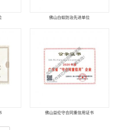
位
佛山白蚁防治先进单位
书
佛山益伦守合同重信用证书