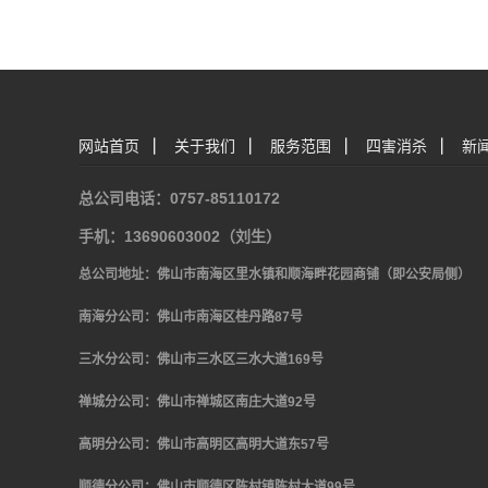
网站首页
|
关于我们
|
服务范围
|
四害消杀
|
新
总公司电话：0757-85110172
手机：13690603002（刘生）
总公司地址：佛山市南海区里水镇和顺海畔花园商铺（即公安局侧）
南海分公司：佛山市南海区桂丹路
87
号
三水分公司：佛山市三水区三水大道
169号
禅城分公司：佛山市禅城区南庄大道
92
号
高明分公司：佛山市高明区高明大道东
57号
顺德分公司：佛山市顺德区陈村镇陈村大道
99号