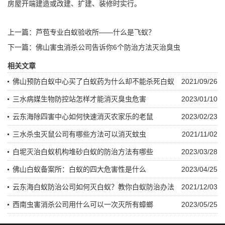
房屋开端建造或改建、扩建、装修时实行。
上一篇：
芦苞专业白蚁验收所——什么是飞蚁？
下一篇：
佛山害虫消杀公司告诉你6个防治方法灭治臭虫
相关文章
佛山预防白蚁中心买了白蚁药为什么却不能杀死白蚁
2021/09/26
三水病媒生物防控站怎样才能消灭臭虫危害
2023/01/10
云东海除四害中心如何快速消灭农家乐的老鼠
2023/02/23
三水杀虫灭鼠公司有哪些方法可以消灭蚊虫
2021/11/02
白坭灭治白蚁机构堆砂白蚁的防治方法有哪些
2023/03/28
佛山白蚁备案所：白蚁的四大危害性是什么
2023/04/25
云东海白蚁防治公司如何灭白蚁？教你白蚁防治办法
2021/12/03
西南虫害消杀公司用什么可以一次灭所有蟑螂
2023/05/25