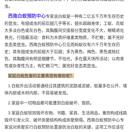
虫。
西南白蚁预防中心
专家说白蚁是一种有二亿五千万年生存历史
的昆虫；有翅成虫的前后翅几乎等长，翅长超越身体；工蚁、兵蚁
大多淡白色或灰白色，其胸腹间交接部分宽度变化不大，眼睛退化
畏光，行隐蔽活动：食料为木质纤维素类物质，不贮粮；属不完好
变态类昆虫。西南白蚁预防中心引见而蚂蚁仅有六千万年生存历
史；其
有翅成虫
的前翅大于后翅；多为黄色、褐色、黑色或桔红
色，其胸腹间有明显细腰节，不怕光，多在露天场所活动；以肉食
性或杂食性为主，有贮粮习气；属完好变态类昆虫。
家庭白蚁危害的主要表现有哪些呢？
1.白蚁外出活动普通经过其建筑的泥路或泥被，蚁巢多在公开、墙
体内部或木材内部，不容易被发现。
2.家庭中一切物品都可能遭到白蚁破坏、毁损。
3.家庭白蚁轻则毁坏衣物、书籍、家具、生活用品，重则构成线路
毁坏引发火灾、破坏房屋结构构成房屋倒塌。西南白蚁预防中心专
家说对房屋实行白蚁预防处置是
防治白蚁
的关键，这项工作应该在