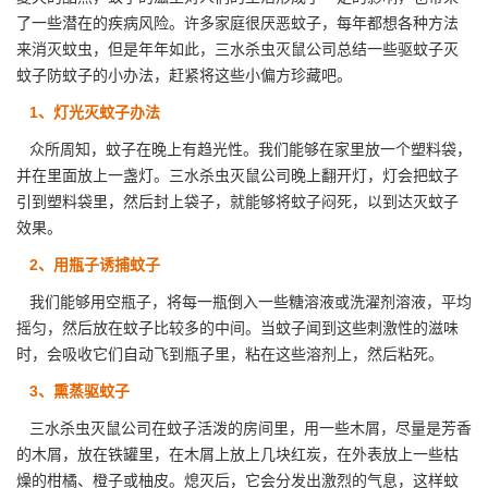
了一些潜在的疾病风险。许多家庭很
厌恶蚊子
，每年都想各种方法
来消灭蚊虫，但是年年如此，三水杀虫灭鼠公司总结一些驱蚊子灭
蚊子防蚊子的小办法，赶紧将这些小偏方珍藏吧。
1、灯光灭蚊子办法
众所周知，蚊子在晚上有趋光性。我们能够在家里放一个塑料袋，
并在里面放上一盏灯。三水杀虫灭鼠公司晚上翻开灯，灯会把蚊子
引到塑料袋里，然后封上袋子，就能够将蚊子闷死，以到达灭蚊子
效果。
2、用瓶子诱捕蚊子
我们能够用空瓶子，将每一瓶倒入一些糖溶液或洗濯剂溶液，平均
摇匀，然后放在蚊子比较多的中间。当蚊子闻到这些刺激性的滋味
时，会吸收它们自动飞到瓶子里，粘在这些溶剂上，然后粘死。
3、熏蒸驱蚊子
三水杀虫灭鼠公司在蚊子活泼的房间里，用一些
木屑
，尽量是芳香
的木屑，放在铁罐里，在木屑上放上几块红炭，在外表放上一些枯
燥的柑橘、橙子或柚皮。熄灭后，它会分发出激烈的气息，这样蚊