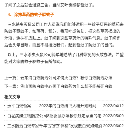
子闻了之后就会
退避三舍
，当然艾叶也能够驱蚊子。
4、涂抹草药防蚊子驱蚊子
三水杀虫灭鼠公司工作人员说我们能够运用一些蚊子厌恶的草药来
防蚊子驱蚊子，如薄荷、紫苏、
番茄叶或苦艾
，把这些草药揉出的
汁液，涂抹在皮肤上。蚊子闻到这些草药汁的特殊气息。蚊子闻完
后会头晕目眩，而且不易接近我们，起到驱蚊子防蚊子的目的。
以上，三水杀虫灭鼠公司简单地总结了几种常见的灭蚊办法，希望
能对大家防蚊子驱蚊子有所帮助。
上一篇：
云东海白蚁防治公司如何灭白蚁？教你白蚁防治办法
下一篇：
佛山预防白蚁中心买了白蚁药为什么却不能杀死白蚁
相关文章
乐平白蚁备案——2022年的白蚁纷飞大概开始时间
2022/04/12
白坭病媒生物防控公司8招驱鼠办法教你赶走家里的老
2022/05/09
鼠
三水防治白蚁专家千年古银杏“体检”发现散白蚁如何消
2022/06/02